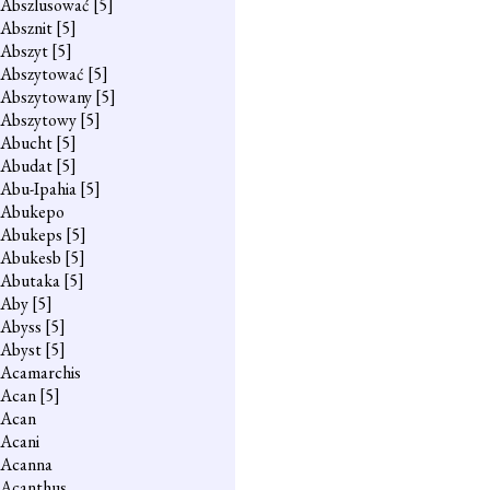
Abszlusować
[5]
Absznit
[5]
Abszyt
[5]
Abszytować
[5]
Abszytowany
[5]
Abszytowy
[5]
Abucht
[5]
Abudat
[5]
Abu-Ipahia
[5]
Abukepo
Abukeps
[5]
Abukesb
[5]
Abutaka
[5]
Aby
[5]
Abyss
[5]
Abyst
[5]
Acamarchis
Acan
[5]
Acan
Acani
Acanna
Acanthus