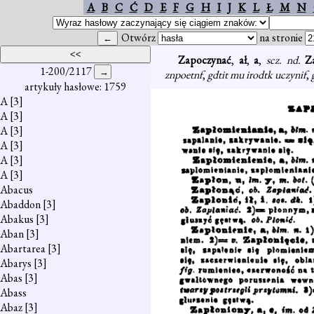
A
B
C
Ć
D
E
F
G
H
I
J
K
L
Ł
M
N
Otwórz
na stronie
Zapoczynać
,
ał
,
a
,
scz. nd.
Z
1-200/2117
znpoetnf
,
gdtit mu irodtk uczynif
,
artykuły hasłowe: 1759
A
[3]
A
[3]
A
[3]
A
[3]
A
[3]
A
[3]
Abacus
Abaddon
[3]
Abakus
[3]
Aban
[3]
Abartarea
[3]
Abarys
[3]
Abas
[3]
Abass
Abaz
[3]