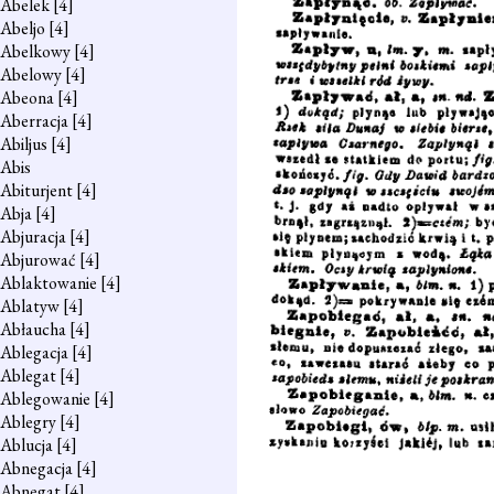
Abelek
[4]
Abeljo
[4]
Abelkowy
[4]
Abelowy
[4]
Abeona
[4]
Aberracja
[4]
Abiljus
[4]
Abis
Abiturjent
[4]
Abja
[4]
Abjuracja
[4]
Abjurować
[4]
Ablaktowanie
[4]
Ablatyw
[4]
Abłaucha
[4]
Ablegacja
[4]
Ablegat
[4]
Ablegowanie
[4]
Ablegry
[4]
Ablucja
[4]
Abnegacja
[4]
Abnegat
[4]