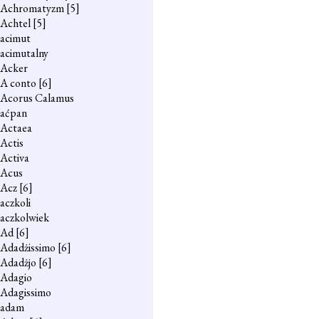
Achromatyzm
[5]
Achtel
[5]
acimut
acimutalny
Acker
A conto
[6]
Acorus Calamus
aćpan
Actaea
Actis
Activa
Acus
Acz
[6]
aczkoli
aczkolwiek
Ad
[6]
Adadżissimo
[6]
Adadżjo
[6]
Adagio
Adagissimo
adam