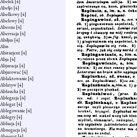
Abelek
[4]
Abeljo
[4]
Abelkowy
[4]
Abelowy
[4]
Abeona
[4]
Aberracja
[4]
Abiljus
[4]
Abis
Abiturjent
[4]
Abja
[4]
Abjuracja
[4]
Abjurować
[4]
Ablaktowanie
[4]
Ablatyw
[4]
Abłaucha
[4]
Ablegacja
[4]
Ablegat
[4]
Ablegowanie
[4]
Ablegry
[4]
Ablucja
[4]
Abnegacja
[4]
Abnegat
[4]