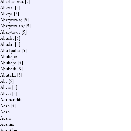
Abszlusować
[5]
Absznit
[5]
Abszyt
[5]
Abszytować
[5]
Abszytowany
[5]
Abszytowy
[5]
Abucht
[5]
Abudat
[5]
Abu-Ipahia
[5]
Abukepo
Abukeps
[5]
Abukesb
[5]
Abutaka
[5]
Aby
[5]
Abyss
[5]
Abyst
[5]
Acamarchis
Acan
[5]
Acan
Acani
Acanna
Acanthus