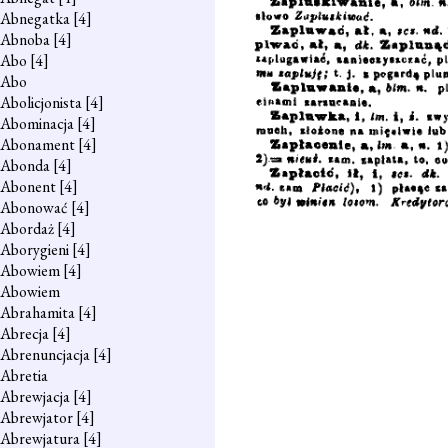
Abnegatka
[4]
Abnoba
[4]
Abo
[4]
Abo
Abolicjonista
[4]
Abominacja
[4]
Abonament
[4]
Abonda
[4]
Abonent
[4]
Abonować
[4]
Abordaż
[4]
Aborygieni
[4]
Abowiem
[4]
Abowiem
Abrahamita
[4]
Abrecja
[4]
Abrenuncjacja
[4]
Abretia
Abrewjacja
[4]
Abrewjator
[4]
Abrewjatura
[4]