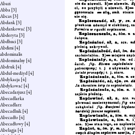
Abazi
Abba
[3]
Abcas
[3]
Abdank
[3]
Abdankować
[3]
Abderyta
[3]
Abdhuci
[3]
Abdimi
[4]
abdominalis
Abdominalny
[4]
Abdruk
[4]
Abdul-medżyd
[4]
Abdykacja
[4]
Abdykować
[4]
Abecadarjusz
[4]
Abecadlarka
Abecadlarz
Abecadlnik
[4]
Abecadło
[4]
Abecadłowy
[4]
Abelagja
[4]