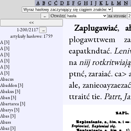
A
B
C
Ć
D
E
F
G
H
I
J
K
L
Ł
M
N
Otwórz
na stronie
Zaplugawiać
,
a
1-200/2117
artykuły hasłowe: 1759
plogawttwem zape
A
[3]
eapatkndtać.
Leniw
A
[3]
A
[3]
na
niij rotkritwiają
A
[3]
A
[3]
ptnć, zaraiać. ca> 
A
[3]
Abacus
ale, zanieoayzaezać
Abaddon
[3]
Abakus
[3]
ttraitć tie.
Patrt
,
Ja
Aban
[3]
Abartarea
[3]
Abarys
[3]
Abas
[3]
Abass
Abaz
[3]