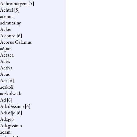
Achromatyzm
[5]
Achtel
[5]
acimut
acimutalny
Acker
A conto
[6]
Acorus Calamus
aćpan
Actaea
Actis
Activa
Acus
Acz
[6]
aczkoli
aczkolwiek
Ad
[6]
Adadżissimo
[6]
Adadżjo
[6]
Adagio
Adagissimo
adam