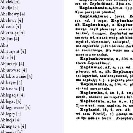
Abelek
[4]
Abeljo
[4]
Abelkowy
[4]
Abelowy
[4]
Abeona
[4]
Aberracja
[4]
Abiljus
[4]
Abis
Abiturjent
[4]
Abja
[4]
Abjuracja
[4]
Abjurować
[4]
Ablaktowanie
[4]
Ablatyw
[4]
Abłaucha
[4]
Ablegacja
[4]
Ablegat
[4]
Ablegowanie
[4]
Ablegry
[4]
Ablucja
[4]
Abnegacja
[4]
Abnegat
[4]