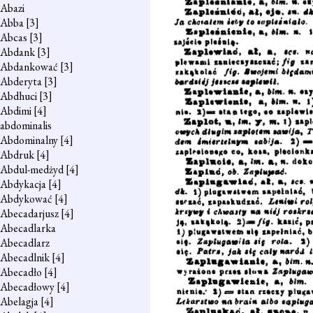
Abazi
Abba
[3]
Abcas
[3]
Abdank
[3]
Abdankować
[3]
Abderyta
[3]
Abdhuci
[3]
Abdimi
[4]
abdominalis
Abdominalny
[4]
Abdruk
[4]
Abdul-medżyd
[4]
Abdykacja
[4]
Abdykować
[4]
Abecadarjusz
[4]
Abecadlarka
Abecadlarz
Abecadlnik
[4]
Abecadło
[4]
Abecadłowy
[4]
Abelagja
[4]