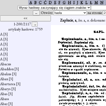
A
B
C
Ć
D
E
F
G
H
I
J
K
L
Ł
M
N
Otwórz
na stronie
Zaplucie
,
a
,
lm.
a,
n.
dokonane i
1-200/2117
artykuły hasłowe: 1759
A
[3]
A
[3]
A
[3]
A
[3]
A
[3]
A
[3]
Abacus
Abaddon
[3]
Abakus
[3]
Aban
[3]
Abartarea
[3]
Abarys
[3]
Abas
[3]
Abass
Abaz
[3]