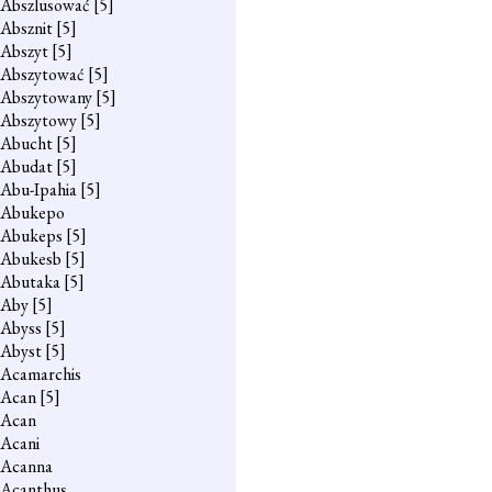
Abszlusować
[5]
Absznit
[5]
Abszyt
[5]
Abszytować
[5]
Abszytowany
[5]
Abszytowy
[5]
Abucht
[5]
Abudat
[5]
Abu-Ipahia
[5]
Abukepo
Abukeps
[5]
Abukesb
[5]
Abutaka
[5]
Aby
[5]
Abyss
[5]
Abyst
[5]
Acamarchis
Acan
[5]
Acan
Acani
Acanna
Acanthus