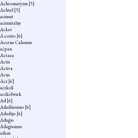
Achromatyzm
[5]
Achtel
[5]
acimut
acimutalny
Acker
A conto
[6]
Acorus Calamus
aćpan
Actaea
Actis
Activa
Acus
Acz
[6]
aczkoli
aczkolwiek
Ad
[6]
Adadżissimo
[6]
Adadżjo
[6]
Adagio
Adagissimo
adam