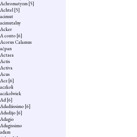
Achromatyzm
[5]
Achtel
[5]
acimut
acimutalny
Acker
A conto
[6]
Acorus Calamus
aćpan
Actaea
Actis
Activa
Acus
Acz
[6]
aczkoli
aczkolwiek
Ad
[6]
Adadżissimo
[6]
Adadżjo
[6]
Adagio
Adagissimo
adam