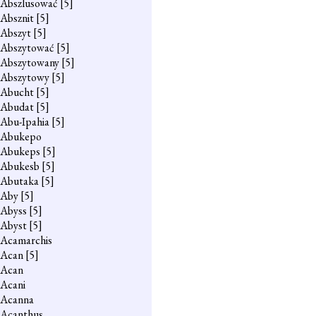
Abszlusować
[5]
Absznit
[5]
Abszyt
[5]
Abszytować
[5]
Abszytowany
[5]
Abszytowy
[5]
Abucht
[5]
Abudat
[5]
Abu-Ipahia
[5]
Abukepo
Abukeps
[5]
Abukesb
[5]
Abutaka
[5]
Aby
[5]
Abyss
[5]
Abyst
[5]
Acamarchis
Acan
[5]
Acan
Acani
Acanna
Acanthus