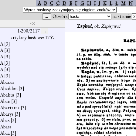
A
B
C
Ć
D
E
F
G
H
I
J
K
L
Ł
M
N
Otwórz
na stronie
Zapisać
,
ob. Zapisywać
.
1-200/2117
artykuły hasłowe: 1759
A
[3]
A
[3]
A
[3]
A
[3]
A
[3]
A
[3]
Abacus
Abaddon
[3]
Abakus
[3]
Aban
[3]
Abartarea
[3]
Abarys
[3]
Abas
[3]
Abass
Abaz
[3]