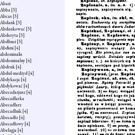
Abazi
Abba
[3]
Abcas
[3]
Abdank
[3]
Abdankować
[3]
Abderyta
[3]
Abdhuci
[3]
Abdimi
[4]
abdominalis
Abdominalny
[4]
Abdruk
[4]
Abdul-medżyd
[4]
Abdykacja
[4]
Abdykować
[4]
Abecadarjusz
[4]
Abecadlarka
Abecadlarz
Abecadlnik
[4]
Abecadło
[4]
Abecadłowy
[4]
Abelagja
[4]