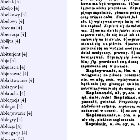
Abelek
[4]
Abeljo
[4]
Abelkowy
[4]
Abelowy
[4]
Abeona
[4]
Aberracja
[4]
Abiljus
[4]
Abis
Abiturjent
[4]
Abja
[4]
Abjuracja
[4]
Abjurować
[4]
Ablaktowanie
[4]
Ablatyw
[4]
Abłaucha
[4]
Ablegacja
[4]
Ablegat
[4]
Ablegowanie
[4]
Ablegry
[4]
Ablucja
[4]
Abnegacja
[4]
Abnegat
[4]