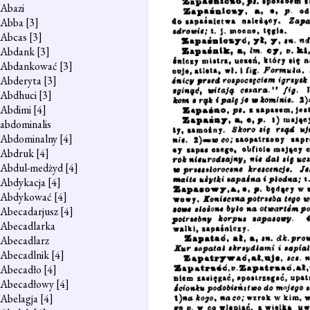
Abazi
Abba
[3]
Abcas
[3]
Abdank
[3]
Abdankować
[3]
Abderyta
[3]
Abdhuci
[3]
Abdimi
[4]
abdominalis
Abdominalny
[4]
Abdruk
[4]
Abdul-medżyd
[4]
Abdykacja
[4]
Abdykować
[4]
Abecadarjusz
[4]
Abecadlarka
Abecadlarz
Abecadlnik
[4]
Abecadło
[4]
Abecadłowy
[4]
Abelagja
[4]