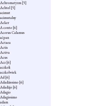
Achromatyzm
[5]
Achtel
[5]
acimut
acimutalny
Acker
A conto
[6]
Acorus Calamus
aćpan
Actaea
Actis
Activa
Acus
Acz
[6]
aczkoli
aczkolwiek
Ad
[6]
Adadżissimo
[6]
Adadżjo
[6]
Adagio
Adagissimo
adam