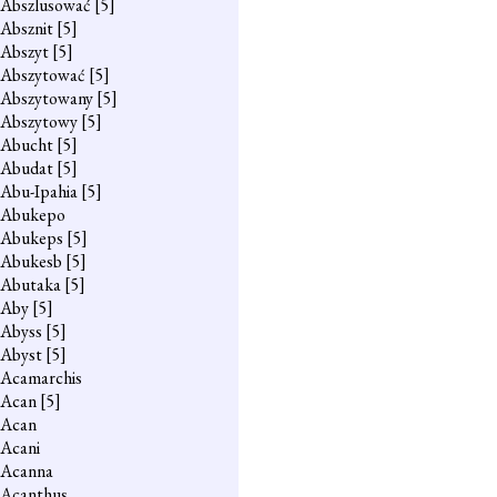
Abszlusować
[5]
Absznit
[5]
Abszyt
[5]
Abszytować
[5]
Abszytowany
[5]
Abszytowy
[5]
Abucht
[5]
Abudat
[5]
Abu-Ipahia
[5]
Abukepo
Abukeps
[5]
Abukesb
[5]
Abutaka
[5]
Aby
[5]
Abyss
[5]
Abyst
[5]
Acamarchis
Acan
[5]
Acan
Acani
Acanna
Acanthus