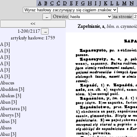
A
B
C
Ć
D
E
F
G
H
I
J
K
L
Ł
M
N
Otwórz
na stronie
Zapełnianie
,
a
,
blm. n.
czynnoś
1-200/2117
artykuły hasłowe: 1759
A
[3]
A
[3]
A
[3]
A
[3]
A
[3]
A
[3]
Abacus
Abaddon
[3]
Abakus
[3]
Aban
[3]
Abartarea
[3]
Abarys
[3]
Abas
[3]
Abass
Abaz
[3]