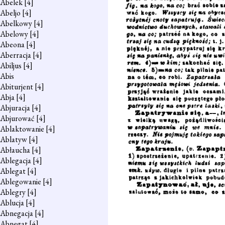
Abelek
[4]
Abeljo
[4]
Abelkowy
[4]
Abelowy
[4]
Abeona
[4]
Aberracja
[4]
Abiljus
[4]
Abis
Abiturjent
[4]
Abja
[4]
Abjuracja
[4]
Abjurować
[4]
Ablaktowanie
[4]
Ablatyw
[4]
Abłaucha
[4]
Ablegacja
[4]
Ablegat
[4]
Ablegowanie
[4]
Ablegry
[4]
Ablucja
[4]
Abnegacja
[4]
Abnegat
[4]