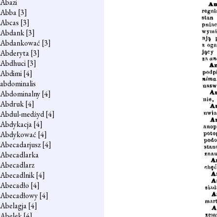
Abazi
Abba
[3]
Abcas
[3]
Abdank
[3]
Abdankować
[3]
Abderyta
[3]
Abdhuci
[3]
Abdimi
[4]
abdominalis
Abdominalny
[4]
Abdruk
[4]
Abdul-medżyd
[4]
Abdykacja
[4]
Abdykować
[4]
Abecadarjusz
[4]
Abecadlarka
Abecadlarz
Abecadlnik
[4]
Abecadło
[4]
Abecadłowy
[4]
Abelagja
[4]
Abelek
[4]