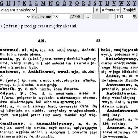
G
H
I
J
K
L
Ł
M
N
O
Ó
P
Q
R
S
Ś
T
U
V
W
X
Y
na stronie
/2280
%
m.
( z fran.) przeciąg czasu między aktami.