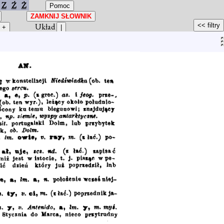
Z
Ź
Ż
Układ