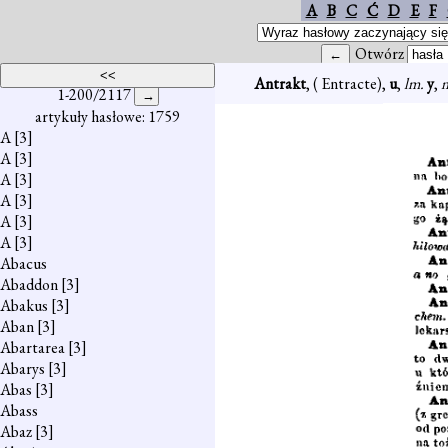
A
B
C
Ć
D
E
F
Otwórz
Antrakt
, ( Entracte),
u
,
lm.
y
,
1-200/2117
artykuły hasłowe: 1759
A
[3]
A
[3]
A
[3]
A
[3]
A
[3]
A
[3]
Abacus
Abaddon
[3]
Abakus
[3]
Aban
[3]
Abartarea
[3]
Abarys
[3]
Abas
[3]
Abass
Abaz
[3]